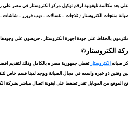
على بعد مكالمة تليفونية لرقم توكيل مركز الكتروستار في مصر علي ر
ة منتجات الكتروستار { ثلاجات – غسالات – ديب فريزر – شاشات – تكييف } 
 بالحفاظ على جودة اجهزة الكتروستار . حريصون على وجودها بالقمة دائما ” rporation
شركة
الكتروستار
كز صيانه
الكتروستار
تغطي جمهورية مصر ه بالكامل وذلك لتقديم اف
سين وفنين ذو خبره واسعه في مجال الصيانة ويوجد لدينا قسم خاص لتل
فح الموقع من الموبايل تقدر تضغط على ايقونة اتصال مباشر بشركة
الك